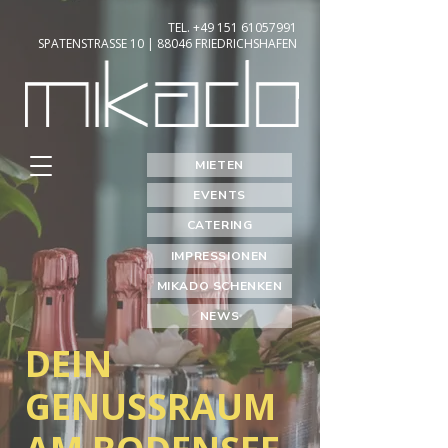
TEL.
+49 151 61057991
SPATENSTRASSE 10
| 88046 FRIEDRICHSHAFEN
MIETEN
EVENTS
CATERING
IMPRESSIONEN
MIKADO SCHENKEN
NEWS
DEIN
GENUSSRAUM