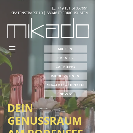
TEL.
+49 151 61057991
SPATENSTRASSE 10
| 88046 FRIEDRICHSHAFEN
MIETEN
EVENTS
CATERING
IMPRESSIONEN
MIKADO SCHENKEN
NEWS
DEIN
GENUSSRAUM