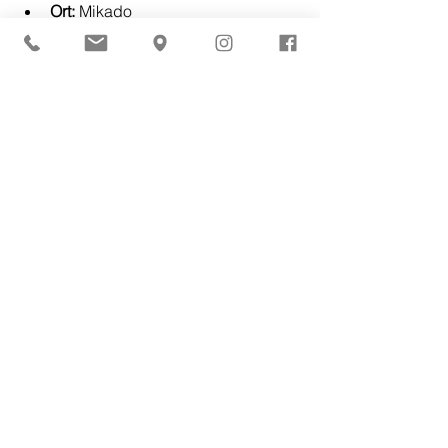
Ort:
 Mikado
Musik:
 House von DJ Soundwave
Eintritt:
 Frei
Wir freuen uns darauf, mit dir einen 
unvergesslichen Abend zu verbringen. 
Also, schnapp dir deine Kollegen und 
Freunde und komm vorbei – das 
Mikado-Team erwartet dich!
Dein MIKADO