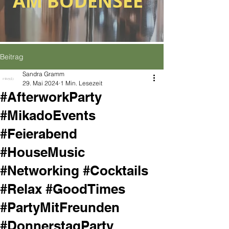
AM BODENSEE
Beitrag
Sandra Gramm
29. Mai 2024
1 Min. Lesezeit
#AfterworkParty
#MikadoEvents
#Feierabend
#HouseMusic
#Networking #Cocktails
#Relax #GoodTimes
#PartyMitFreunden
#DonnerstagParty